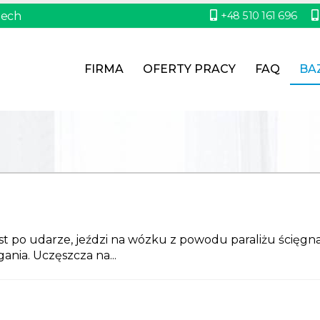
+48 510 161 696
zech
FIRMA
OFERTY PRACY
FAQ
BA
jest po udarze, jeździ na wózku z powodu paraliżu ścięgn
ania. Uczęszcza na...