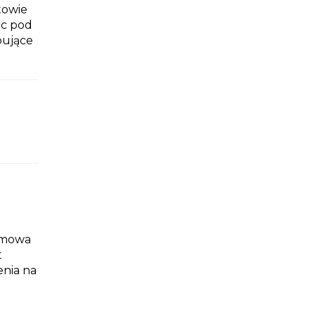
owie
c pod
pujące
ozmowa
t
enia na