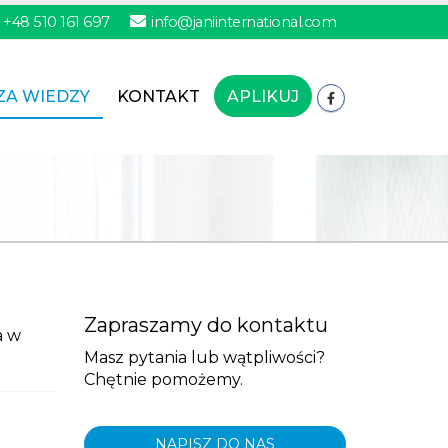
+48 510 161 697
info@janiinternational.com
ZA WIEDZY
KONTAKT
APLIKUJ
Zapraszamy do kontaktu
a w
Masz pytania lub wątpliwości?
Chętnie pomożemy.
NAPISZ DO NAS