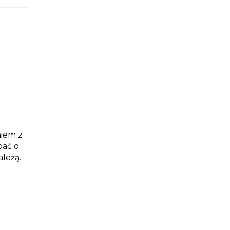
niem z
bać o
leżą.